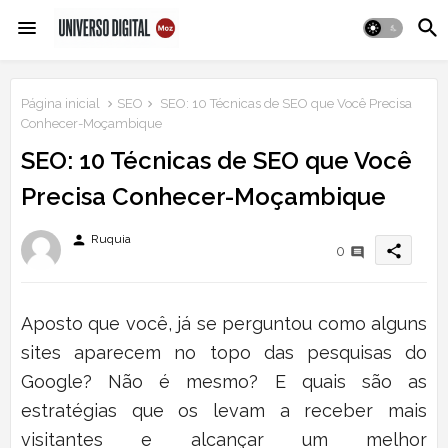
Página inicial
SEO
SEO: 10 Técnicas de SEO que Você Precisa
Conhecer-Moçambique
SEO: 10 Técnicas de SEO que Você
Precisa Conhecer-Moçambique
person
Ruquia
share
0
Aposto que v
ocê, já se perguntou como alguns
sites aparecem no topo das pesquisas do
Google? Não
é
mesmo? E quais são as
estratégias que os levam a receber mais
visitantes e alcançar um melhor