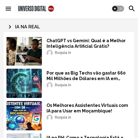
IA NA REAL
ChatGPT vs Gemini: Qual é a Melhor
Inteligência Artificial Grátis?
Ruquia
Por que as Big Techs vão gastar 660
Mil Milhões de Dólares em IA em
2026?
Ruquia
Os Melhores Assistentes Virtuais com
IA para Usar em Moçambique!
Ruquia
IA no RH: Como a Tecnologia Está a