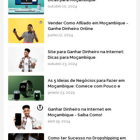
outubro 10, 2024
Vender Como Afiliado em Moçambique -
Ganhe Dinheiro Online
junho 12, 2024
Site para Ganhar Dinheiro na Internet:
Dicas para Moçambique
outubro 23, 2024
As 5 Ideias de Negócios para Fazer em
Moçambique: Comece com Pouco e
Lucre Mais
janeiro 23, 2025
Ganhar Dinheiro na Internet em
Moçambique - Saiba Como!
abril 19, 2024
Como ter Sucesso no Dropshipping em