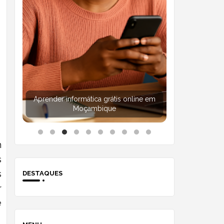
Aprender informática grátis online em
Moçambique
m
s
s
DESTAQUES
r
é