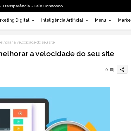
Transparência
Fale Connosco
keting Digital
Inteligência Artificial
Menu
Marke
lhorar a velocidade do seu site
elhorar a velocidade do seu site
share
0