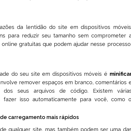
azões da lentidão do site em dispositivos móveis
riar Loja Online em
Como Criar Renda com
bique: O Guia
Facebook: O Guia Prático pa
gens para reduzir seu tamanho sem comprometer 
to para o Sucesso
Começar do Zero
s online gratuitas que podem ajudar nesse processo
dade do seu site em dispositivos móveis é
minifica
 envolve remover espaços em branco, comentários 
s dos seus arquivos de código. Existem vária
m fazer isso automaticamente para você, como 
de carregamento mais rápidos
 de qualquer site, mas também podem ser uma da