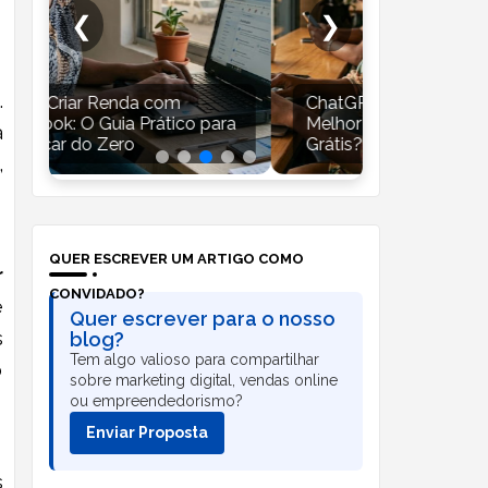
❮
❯
.
ChatGPT vs Gemini: Qual é a
Starlink v
ra
Melhor Inteligência Artificial
Moçambique
a
Grátis?
Pena?
,
QUER ESCREVER UM ARTIGO COMO
r
CONVIDADO?
e
Quer escrever para o nosso
s
blog?
Tem algo valioso para compartilhar
o
sobre marketing digital, vendas online
ou empreendedorismo?
Enviar Proposta
s