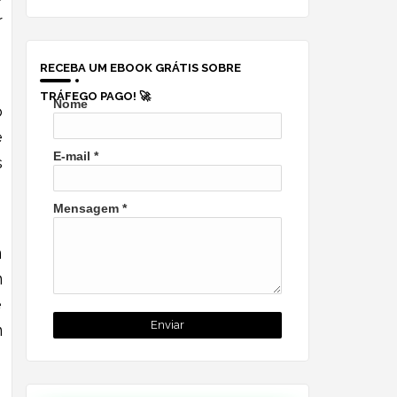
r
RECEBA UM EBOOK GRÁTIS SOBRE
TRÁFEGO PAGO! 🚀
Nome
o
e
E-mail
*
s
Mensagem
*
m
m
e
m