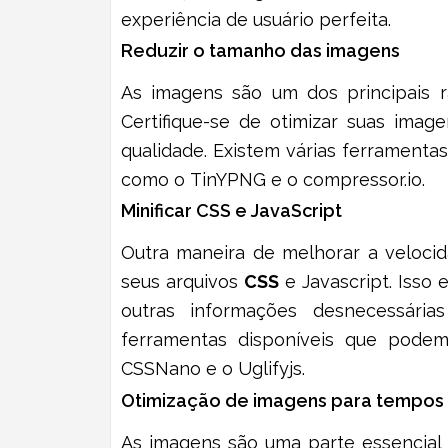
experiência de usuário perfeita.
Reduzir o tamanho das imagens
As imagens são um dos principais r
Como C
Moçam
Certifique-se de otimizar suas ima
Comple
qualidade. Existem várias ferramenta
como o
TinYPNG
e o
compressor.io
.
Minificar CSS e JavaScript
Outra maneira de melhorar a veloci
seus arquivos
CSS
e
Javascript
. Isso
outras informações desnecessária
ferramentas disponíveis que pode
CSSNano
e o
Uglifyjs
.
Otimização de imagens para tempos 
As imagens são uma parte essencial