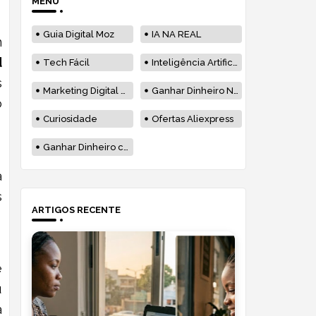
MENU
Guia Digital Moz
IA NA REAL
m
d
Tech Fácil
Inteligência Artificial
s
Marketing Digital Moçambique
Ganhar Dinheiro Na Internet
o
Curiosidade
Ofertas Aliexpress
Ganhar Dinheiro com Blog em Moçambique
a
s
ARTIGOS RECENTE
e
u
a