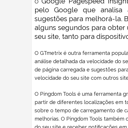
Google Pagespeed Insigh
O
pelo Google que analisa 
sugestões para melhorá-la. Ba
alguns segundos para obter 
seu site, tanto para disposit
O
GTmetrix
é outra ferramenta popular
análise detalhada da velocidade do s
de página carregada e sugestões par
velocidade do seu site com outros si
O
Pingdom Tools
é uma ferramenta gra
partir de diferentes localizações em
sobre o tempo de carregamento de ca
melhorias. O Pingdom Tools também of
do seu site e receber notificações em 