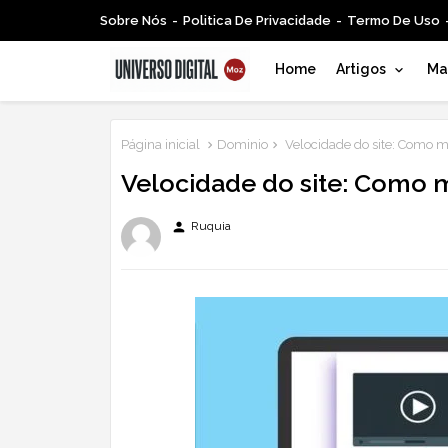
Sobre Nós
Politica De Privacidade
Termo De Uso
Home
Artigos
Mar
Página inicial
Dominio
Velocidade do site: Como me
Velocidade do site: Como m
person
Ruquia