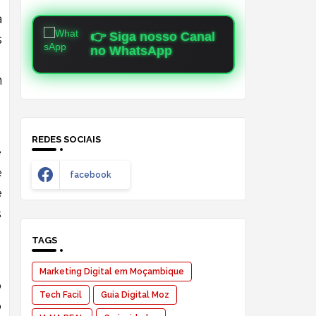
a
👉 Siga nosso Canal
s
no WhatsApp
m
REDES SOCIAIS
e
e
facebook
e
s
TAGS
Marketing Digital em Moçambique
o
Tech Facil
Guia Digital Moz
o