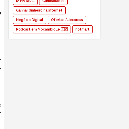
IA NA REAL
Curiosidades
a
Ganhar dinheiro na internet
a
Negócio Digital
Ofertas Aliexpress
Podcast em Moçambique 🇲🇿
hotmart
s
o
s
,
e
s
r