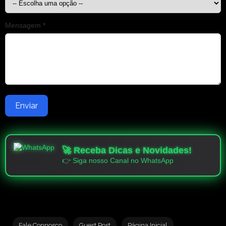
Mensagem *
Enviar
🚀 Receba Dicas e Novidades!
👉 Siga nosso Canal no WhatsApp
Fale Connosco
Guest Post
Página Inicial