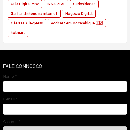
Guia Digital Moz
IA NA REAL
Curiosidades
Ganhar dinheiro na internet
Negócio Digital
Ofertas Aliexpress
Podcast em Moçambique 🇲🇿
hotmart
FALE CONNOSCO
Nome *
E-mail *
Assunto *