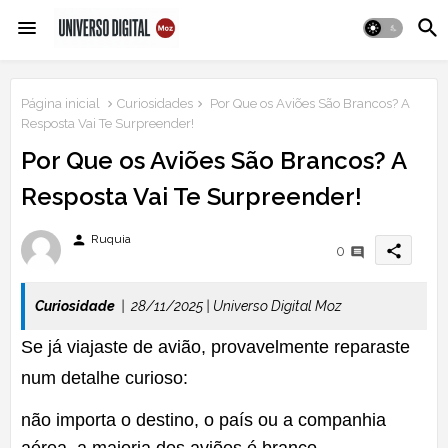
Página inicial
Curiosidades
Por Que os Aviões São Brancos? A
Resposta Vai Te Surpreender!
Por Que os Aviões São Brancos? A
Resposta Vai Te Surpreender!
person
Ruquia
share
0
Curiosidade
| 28/11/2025 | Universo Digital Moz
Se já viajaste de avião, provavelmente reparaste
num detalhe curioso:
não importa o destino, o país ou a companhia