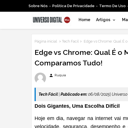
Sobre Nós
Politica De Privacidade
Termo De Uso
Home
Artigos
Mar
Página inicial
Tech Facil
Edge vs Chrome: Qual É 
Edge vs Chrome: Qual É o 
Comparamos Tudo!
person
Ruquia
Tech Fácil
|
Publicado em:
06/08/2025| Universo 
Dois Gigantes, Uma Escolha Difícil
Hoje em dia, navegar na internet vai m
velocidade, segurança, desempenho e c