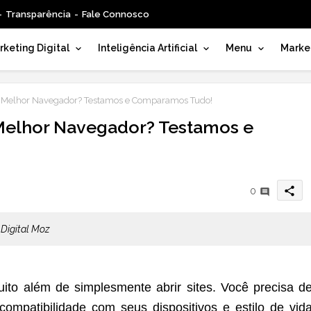
Transparência
Fale Connosco
keting Digital
Inteligência Artificial
Menu
Marke
o Melhor Navegador? Testamos e Comparamos Tudo!
Melhor Navegador? Testamos e
share
0
Digital Moz
uito além de simplesmente abrir sites. Você precisa d
ompatibilidade com seus dispositivos e estilo de vid