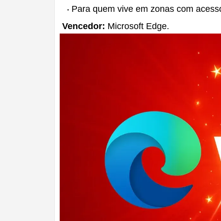
Para quem vive em zonas com acesso l
Vencedor:
Microsoft Edge.
Como C
Moçam
Comple