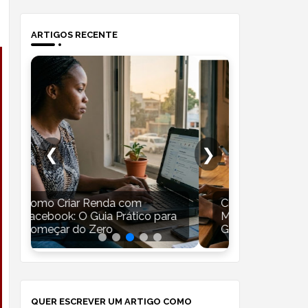
ARTIGOS RECENTE
❮
❯
ChatGPT vs Gemini: Qual é a
Starlink v
ra
Melhor Inteligência Artificial
Moçambique
Grátis?
Pena?
QUER ESCREVER UM ARTIGO COMO