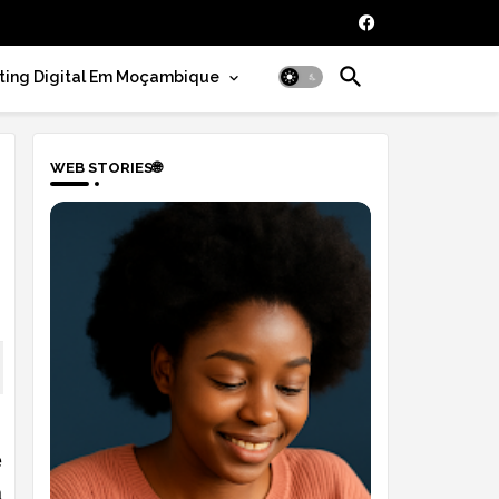
ting Digital Em Moçambique
WEB STORIES🌐
e
a