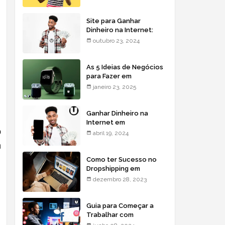
Site para Ganhar
Dinheiro na Internet:
Dicas para Moçambique
outubro 23, 2024
As 5 Ideias de Negócios
para Fazer em
Moçambique: Comece
janeiro 23, 2025
com Pouco e Lucre Mais
Ganhar Dinheiro na
Internet em
o
Moçambique - Saiba
abril 19, 2024
Como!
m
Como ter Sucesso no
Dropshipping em
Moçambique
dezembro 28, 2023
Guia para Começar a
Trabalhar com
Marketing Digital em