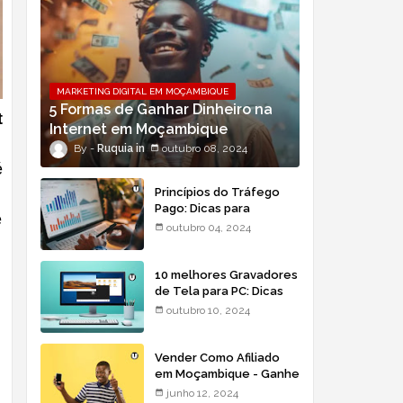
MARKETING DIGITAL EM MOÇAMBIQUE
5 Formas de Ganhar Dinheiro na
t
Internet em Moçambique
Ruquia
outubro 08, 2024
é
Princípios do Tráfego
Pago: Dicas para
e
Moçambique
outubro 04, 2024
10 melhores Gravadores
de Tela para PC: Dicas
para Moçambique
outubro 10, 2024
Vender Como Afiliado
em Moçambique - Ganhe
Dinheiro Online
junho 12, 2024