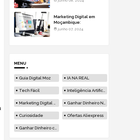
junho 08, 2024
Moçambique
Marketing Digital em
Moçambique:
Estratégias & Soluções
junho 07, 2024
MENU
Guia Digital Moz
IA NA REAL
Tech Fácil
Inteligência Artificial
Marketing Digital Moçambique
Ganhar Dinheiro Na Internet
a
Curiosidade
Ofertas Aliexpress
Ganhar Dinheiro com Blog em Moçambique