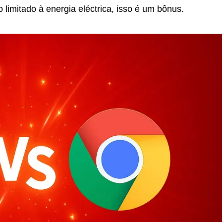
imitado à energia eléctrica, isso é um bônus.
riar Loja Online em
Como Criar Renda com
bique: O Guia
Facebook: O Guia Prático pa
to para o Sucesso
Começar do Zero