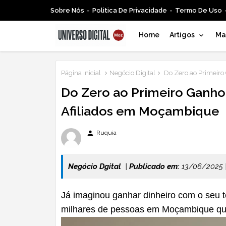
Sobre Nós
Politica De Privacidade
Termo De Uso
Home
Artigos
Mar
Página inicial
Negócio Digital
Do Zero ao Primeiro
Do Zero ao Primeiro Ganho:
Afiliados em Moçambique
person
Ruquia
Negócio Dgital
|
Publicado em:
13/06/2025 |
Já imaginou ganhar dinheiro com o seu te
milhares de pessoas em Moçambique qu