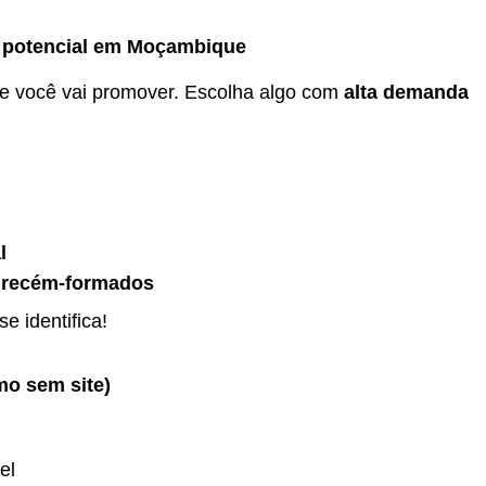
m potencial em Moçambique
e você vai promover. Escolha algo com
alta demanda
l
e recém-formados
e identifica!
mo sem site)
el