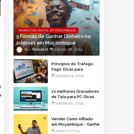
MARKETING DIGITAL EM MOÇAMBIQUE
5 Formas de Ganhar Dinheiro na
Internet em Moçambique
Ruquia
outubro 08, 2024
Princípios do Tráfego
Pago: Dicas para
Moçambique
outubro 04, 2024
e
10 melhores Gravadores
o
de Tela para PC: Dicas
para Moçambique
outubro 10, 2024
Vender Como Afiliado
em Moçambique - Ganhe
Dinheiro Online
junho 12, 2024