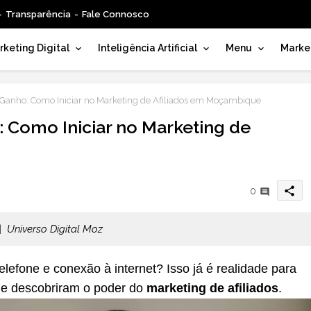
Transparência
Fale Connosco
keting Digital
Inteligência Artificial
Menu
Marke
 Ganho: Como Iniciar no Marketing de Afiliados em Moçambique
 Como Iniciar no Marketing de
share
0
 Universo Digital Moz
lefone e conexão à internet? Isso já é realidade para
e descobriram o poder do
marketing de afiliados
.