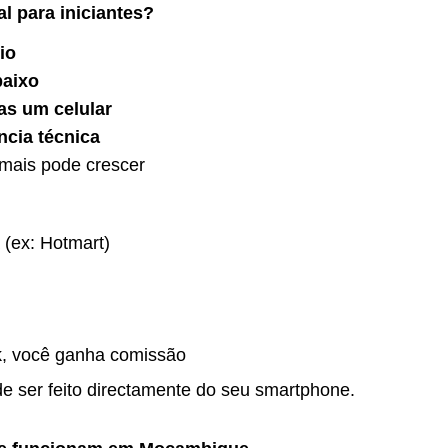
al para iniciantes?
io
baixo
as um celular
cia técnica
mais pode crescer
(ex: Hotmart)
k, você ganha comissão
de ser feito directamente do seu smartphone.