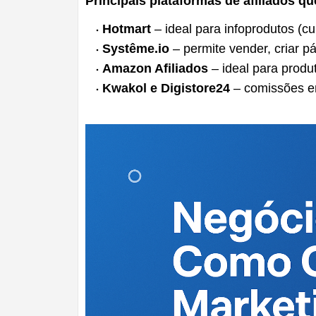
Principais plataformas de afiliados
Hotmart
– ideal para infoprodutos (cu
Systême.io
– permite vender, criar p
Amazon Afiliados
– ideal para produt
Kwakol e Digistore24
– comissões em 