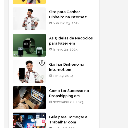
Site para Ganhar
Dinheiro na Internet:
Dicas para Moçambique
outubro 23, 2024
As 5 Ideias de Negócios
para Fazer em
Moçambique: Comece
janeiro 23, 2025
com Pouco e Lucre Mais
Ganhar Dinheiro na
Internet em
Moçambique - Saiba
abril 19, 2024
Como!
Como ter Sucesso no
Dropshipping em
Moçambique
dezembro 28, 2023
Guia para Começar a
Trabalhar com
Marketing Digital em