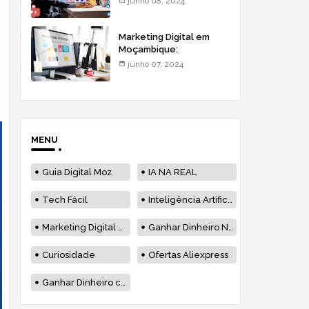
junho 08, 2024
Moçambique
Marketing Digital em
Moçambique:
Estratégias & Soluções
junho 07, 2024
MENU
Guia Digital Moz
IA NA REAL
Tech Fácil
Inteligência Artificial
Marketing Digital Moçambique
Ganhar Dinheiro Na Internet
Curiosidade
Ofertas Aliexpress
Ganhar Dinheiro com Blog em Moçambique