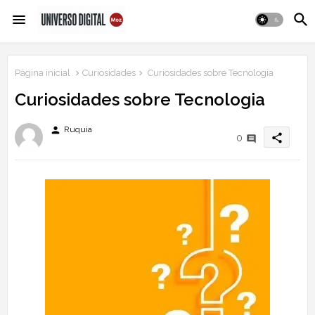
Página inicial
Curiosidades
Curiosidades sobre Tecnologia
Curiosidades sobre Tecnologia
person
Ruquia
share
0