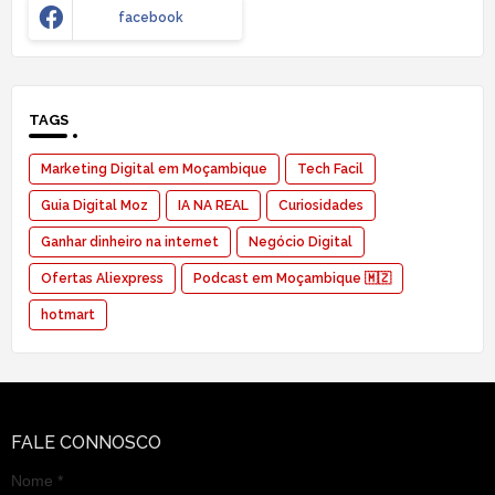
facebook
TAGS
Marketing Digital em Moçambique
Tech Facil
Guia Digital Moz
IA NA REAL
Curiosidades
Ganhar dinheiro na internet
Negócio Digital
Ofertas Aliexpress
Podcast em Moçambique 🇲🇿
hotmart
FALE CONNOSCO
Nome *