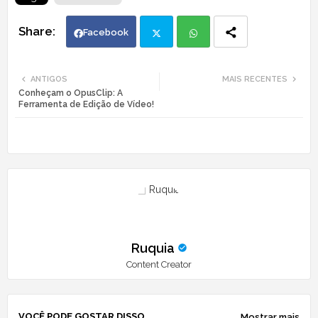
Facebook
Twi
Wh
ANTIGOS
MAIS RECENTES
Conheçam o OpusClip: A
tte
ats
Ferramenta de Edição de Vídeo!
r
app
Ruquia
Content Creator
VOCÊ PODE GOSTAR DISSO
Mostrar mais