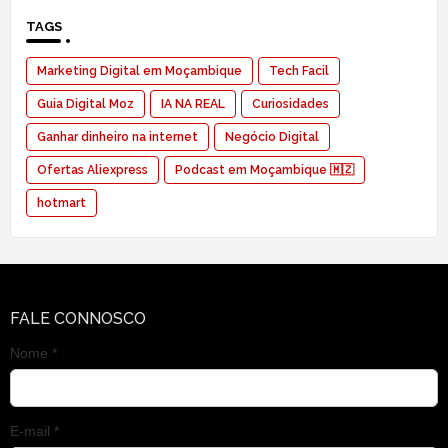
TAGS
Marketing Digital em Moçambique
Tech Facil
Guia Digital Moz
IA NA REAL
Curiosidades
Ganhar dinheiro na internet
Negócio Digital
Ofertas Aliexpress
Podcast em Moçambique 🇲🇿
hotmart
FALE CONNOSCO
Nome *
E-mail *