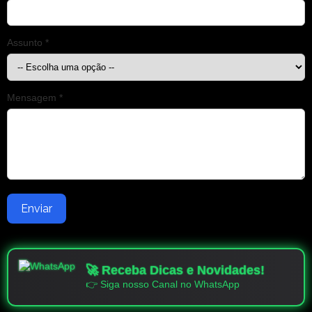
Assunto *
Mensagem *
Enviar
🚀 Receba Dicas e Novidades!
👉 Siga nosso Canal no WhatsApp